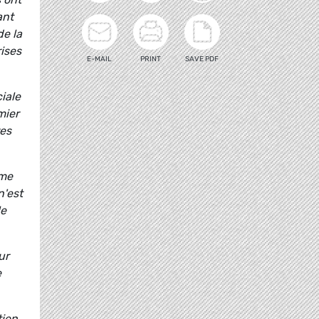
ant
de la
rises
E-MAIL
PRINT
SAVE PDF
iale
mier
res
ême
n'est
le
ur
e
tien