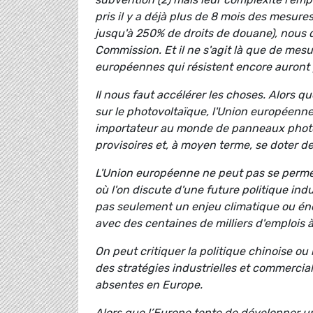
pris il y a déjà plus de 8 mois des mesure
jusqu'à 250% de droits de douane), nous d
Commission. Et il ne s'agit là que de mesur
européennes qui résistent encore auront p
Il nous faut accélérer les choses. Alors 
sur le photovoltaïque, l'Union européenn
importateur au monde de panneaux photov
provisoires et, à moyen terme, se doter d
L'Union européenne ne peut pas se perme
où l'on discute d'une future politique ind
pas seulement un enjeu climatique ou éne
avec des centaines de milliers d'emplois à 
On peut critiquer la politique chinoise ou
des stratégies industrielles et commercia
absentes en Europe.
Alors que l’Europe tente de développer u