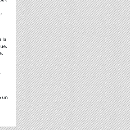
n
 la
que.
e.
,
e un