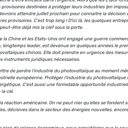
s provisoires destinées à protéger leurs industries (en impos
evrons attendre juillet prochain pour connaitre la décision 
es provisoires. C'est trop long ! D'ici là, les quelques entrep
eut-être déjà mis la clef sous la porte.
que la Chine et les Etats-Unis ont engagé une guerre commerc
e, longtemps leader, est devenue en quelques années le pre
oltaïques chinois. Elle doit prendre en urgence des mesu
es instruments juridiques nécessaires.
ttre de perdre l'industrie du photovoltaïque au moment m
ustrielle européenne. Protéger l'industrie du photovoltaïque 
rgétique. C'est aussi une formidable opportunité industriel
la clé.
 la réaction américaine. On ne peut nier qu’elles se fondent s
les, décisives dans le secteur des énergies nouvelles, encor
n plan de relance économique, nous considérons que le sou