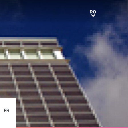
RO
RO
FR