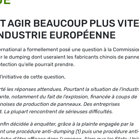
T AGIR BEAUCOUP PLUS VIT
INDUSTRIE EUROPÉENNE
ernational a formellement posé une question à la Commissio
r le dumping dont useraient les fabricants chinois de pann
tection qu'elle pourrait prendre.
'initiative de cette question,
 les réponses attendues. Pourtant la situation de l'industr
te, notamment du fait de l'explosion, financée à coups de
inoises de production de panneaux. Des entreprises
 La plupart rencontrent de sérieuses difficultés.
fin décidée à enquêter, grâce à la plainte engagée par la
ant une procédure anti-dumping (1) puis une procédure anti
êche d'être efficace dans l'urgence. Alors que les Etats-Uni