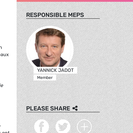
RESPONSIBLE MEPS
E
n
eaux
YANNICK JADOT
Member
ie
PLEASE SHARE
-
s ont