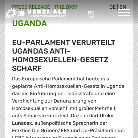
PRESS RELEASE |
17.12.2009
DE
|
EN
Greens/EFA Home
RO
RO
UGANDA
EU-PARLAMENT VERURTEILT
UGANDAS ANTI-
HOMOSEXUELLEN-GESETZ
SCHARF
Das Europäische Parlament hat heute das
geplante Anti-Homosexuellen-Gesetz in Uganda,
das die Einführung der Todesstrafe und eine
Verpflichtung zur Denunzierung von
Homosexuellen vorsieht, mit großer Mehrheit
aufs Schärfste verurteilt. Dazu erklärt
Ulrike
Lunacek
, außenpolitische Sprecherin der
Fraktion Die Grünen/EFA und Co-Präsidentin der
LGBT Intergroup im Europäischen Parlament: