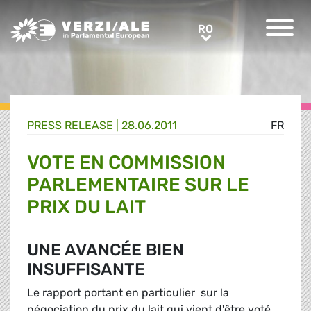
Greens/EFA Home
RO
RO
PRESS RELEASE |
28.06.2011
FR
VOTE EN COMMISSION
PARLEMENTAIRE SUR LE
PRIX DU LAIT
UNE AVANCÉE BIEN
INSUFFISANTE
Le rapport portant en particulier sur la
négociation du prix du lait qui vient d'être voté