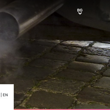
BG
BG
|
EN