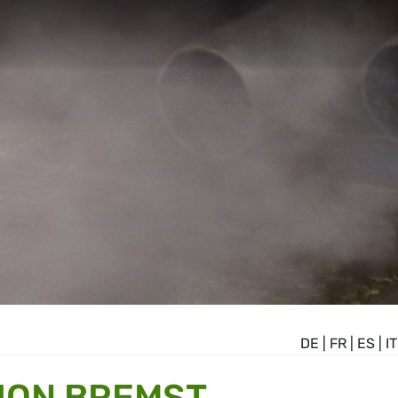
DE
|
FR
|
ES
|
IT
ON BREMST K