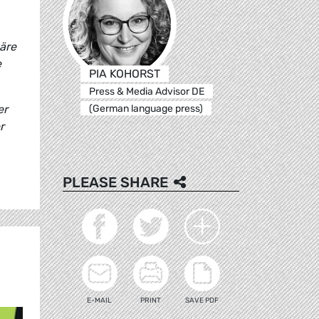
äre
e
PIA KOHORST
Press & Media Advisor DE
(German language press)
er
r
PLEASE SHARE
E-MAIL
PRINT
SAVE PDF