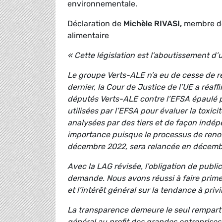
environnementale.
Déclaration de
Michèle RIVASI,
membre de
alimentaire
« Cette législation est l’aboutissement d’
Le groupe Verts-ALE n’a eu de cesse de r
dernier, la Cour de Justice de l’UE a réa
députés Verts-ALE contre l’EFSA épaulé
utilisées par l’EFSA pour évaluer la toxic
analysées par des tiers et de façon indé
importance puisque le processus de renou
décembre 2022, sera relancée en décemb
Avec la LAG révisée, l'obligation de publi
demande. Nous avons réussi à faire primer 
et l’intérêt général sur la tendance à priv
La transparence demeure le seul rempart co
général au profit des grandes entreprises.