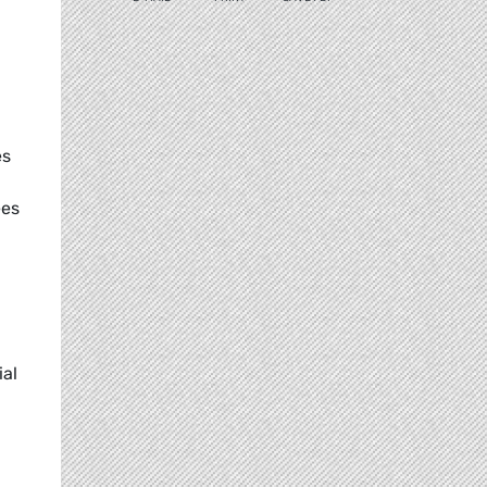
es
ées
ial