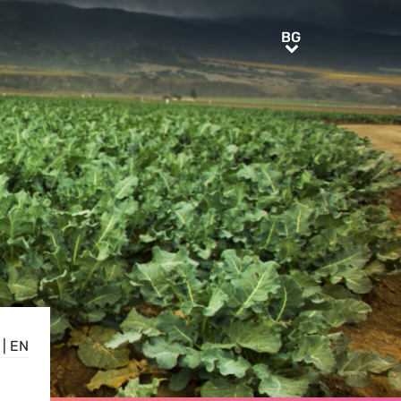
BG
BG
|
EN