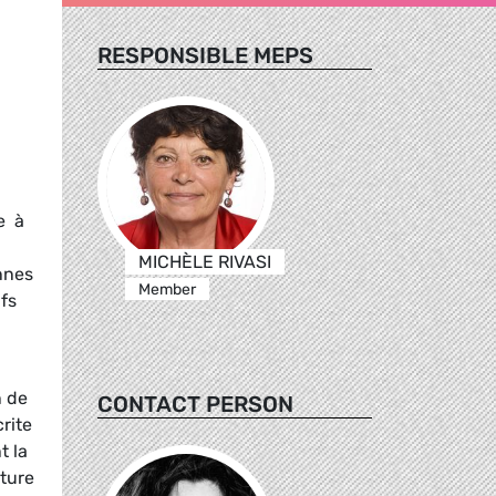
RESPONSIBLE MEPS
e à
MICHÈLE RIVASI
nnes
Member
ifs
n de
CONTACT PERSON
rite
t la
ature