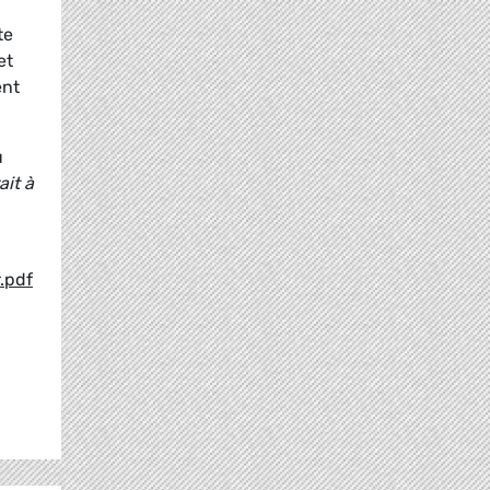
te
et
ent
u
ait à
.pdf