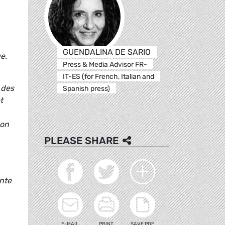
GUENDALINA DE SARIO
e.
Press & Media Advisor FR-
IT-ES (for French, Italian and
 des
Spanish press)
t
son
PLEASE SHARE
ante
E-MAIL
PRINT
SAVE PDF