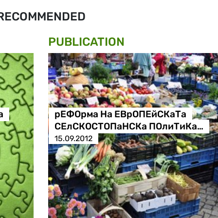
RECOMMENDED
PUBLICATION
а
рЕФОрма На ЕВрОПЕйСКаТа
СЕлСКОСТОПаНСКа ПОлиТиКа…
15.09.2012