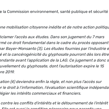
 la Commission environnement, santé publique et sécurité
une mobilisation citoyenne inédite et de notre action politiqu
éclamer l'accès aux études. Dans son jugement du 7 mars
ffirmé ce droit fondamental dans le cadre du procès opposant
 par Bayer-Monsanto
(3)
. L
es études fournies par l'industrie e
ité et la cancérogénicité du glyphosate pourront dès lors être
pendante avant l’application de la LAG. Ce jugement a donc 
vellement du glyphosate, dont l'autorisation expire le 15
re 2019.
cation
(4)
deviendra enfin la règle, et non plus l'accès sur
le droit à l’information, l'évaluation scientifique indépend
ilégier les intérêts commerciaux et financiers.
ntre les conflits d'intérêts et le détournement de l'intérêt
 Elle est aussi la
condition nécessaire pour garantir une