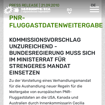
PRESS RELEASE |
21.09.2010
DE
Greens/EFA Home
BG
BG
PNR-
FLUGGASTDATENWEITERGABE
KOMMISSIONSVORSCHLAG
UNZUREICHEND -
BUNDESREGIERUNG MUSS SICH
IM MINISTERRAT FÜR
STRENGERES MANDAT
EINSETZEN
Zu der Vorstellung eines Verhandlungsmandat
für die Aushandlung neuer Regeln für die
Weitergabe von europäischen PNR-
Fluggastdaten an die USA, Kanada und
Australien durch Innenkommissarin Cecilia