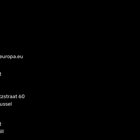
.europa.eu
t
tzstraat 60
ussel
t
ll