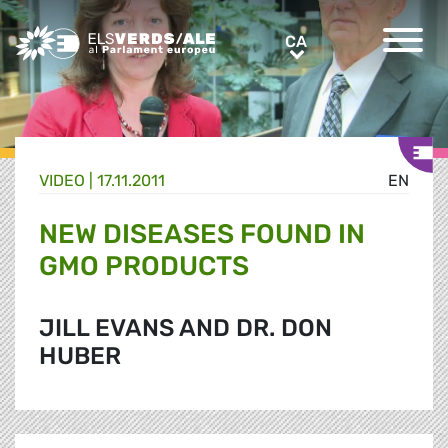
Greens/EFA Home
CA
CA
VIDEO |
17.11.2011
EN
NEW DISEASES FOUND IN
GMO PRODUCTS
JILL EVANS AND DR. DON
HUBER