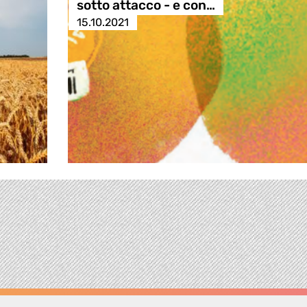
sotto attacco - e con…
15.10.2021