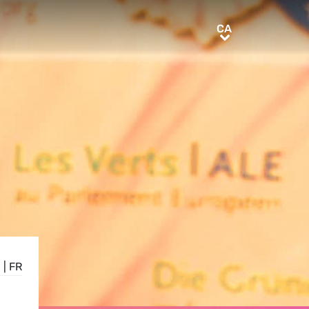
CA
CA
N
|
FR