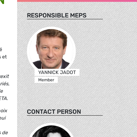
RESPONSIBLE MEPS
é
 et
YANNICK JADOT
exit
Member
riés,
le
ETA.
oix
CONTACT PERSON
hui
s de