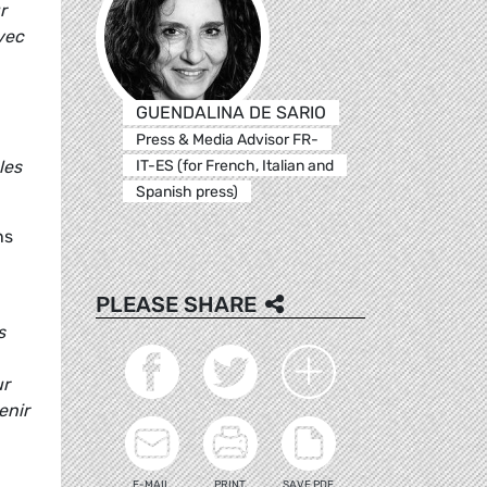
r
vec
GUENDALINA DE SARIO
Press & Media Advisor FR-
IT-ES (for French, Italian and
les
Spanish press)
ns
PLEASE SHARE
s
ur
enir
E-MAIL
PRINT
SAVE PDF