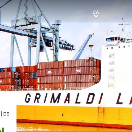
CA
CA
|
DE
N