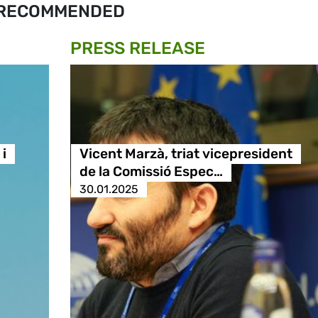
RECOMMENDED
PRESS RELEASE
i
Vicent Marzà, triat vicepresident
de la Comissió Espec…
30.01.2025