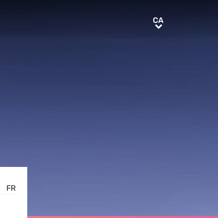
CA
CA
FR