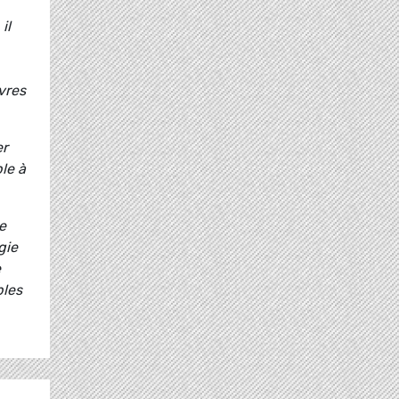
il
vres
er
le à
e
gie
e
bles