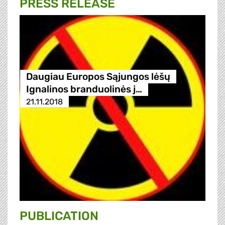
PRESS RELEASE
Daugiau Europos Sąjungos lėšų
Ignalinos branduolinės j…
21.11.2018
PUBLICATION