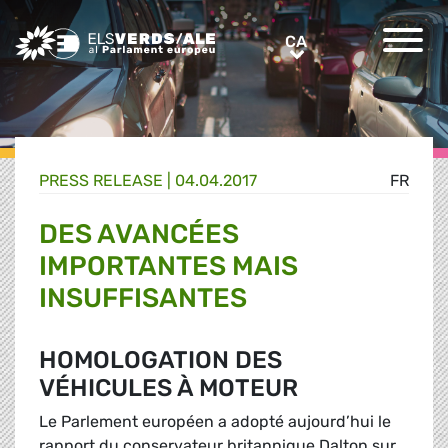
Greens/EFA Home
CA
CA
PRESS RELEASE |
04.04.2017
FR
DES AVANCÉES
IMPORTANTES MAIS
INSUFFISANTES
HOMOLOGATION DES
VÉHICULES À MOTEUR
Le Parlement européen a adopté aujourd’hui le
rapport du conservateur britannique Dalton sur