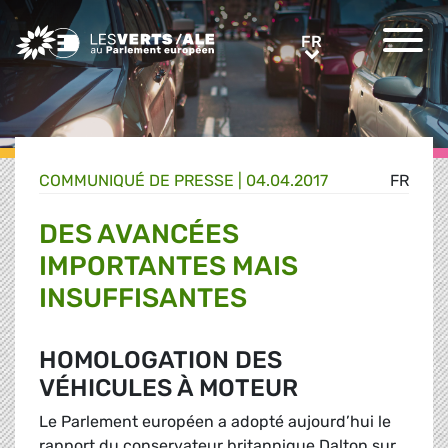
Greens/EFA Home
FR
FR
COMMUNIQUÉ DE PRESSE
|
04.04.2017
FR
DES AVANCÉES
IMPORTANTES MAIS
INSUFFISANTES
HOMOLOGATION DES
VÉHICULES À MOTEUR
Le Parlement européen a adopté aujourd’hui le
rapport du conservateur britannique Dalton sur