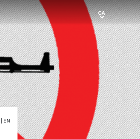
CA
CA
|
EN