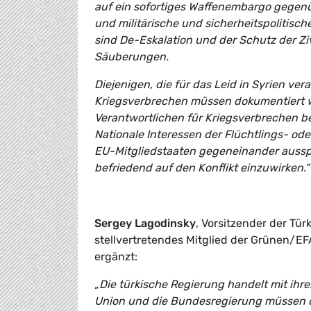
auf ein sofortiges Waffenembargo gegenüb
und militärische und sicherheitspolitisc
sind De-Eskalation und der Schutz der Z
Säuberungen.
Diejenigen, die für das Leid in Syrien ve
Kriegsverbrechen müssen dokumentiert w
Verantwortlichen für Kriegsverbrechen be
Nationale Interessen der Flüchtlings- ode
EU-Mitgliedstaaten gegeneinander ausspi
befriedend auf den Konflikt einzuwirken.“
Sergey Lagodinsky
, Vorsitzender der Tü
stellvertretendes Mitglied der Grünen/E
ergänzt:
„Die türkische Regierung handelt mit ihre
Union und die Bundesregierung müssen d