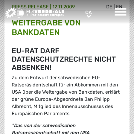
PRESS RELEASE |
12.11.2009
DE
|
EN
Greens/EFA Home
CA
CA
WEITERGABE VON
BANKDATEN
EU-RAT DARF
DATENSCHUTZRECHTE NICHT
ABSENKEN!
Zu dem Entwurf der schwedischen EU-
Ratspräsidentschaft für ein Abkommen mit den
USA über die Weitergabe von Bankdaten, erklärt
der grüne Europa-Abgeordnete Jan Philipp
Albrecht, Mitglied des Innenausschusses des
Europäischen Parlaments
"Das von der schwedischen
Ratspräsidentschaft mit den USA