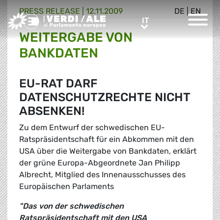
PRESS RELEASE |
12.11.2009
DE
|
EN
Greens/EFA Home
IT
IT
WEITERGABE VON
BANKDATEN
EU-RAT DARF
DATENSCHUTZRECHTE NICHT
ABSENKEN!
Zu dem Entwurf der schwedischen EU-
Ratspräsidentschaft für ein Abkommen mit den
USA über die Weitergabe von Bankdaten, erklärt
der grüne Europa-Abgeordnete Jan Philipp
Albrecht, Mitglied des Innenausschusses des
Europäischen Parlaments
"Das von der schwedischen
Ratspräsidentschaft mit den USA