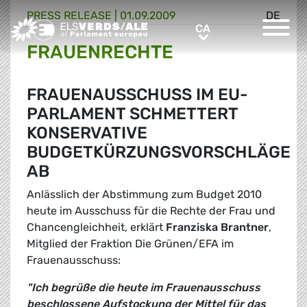
PRESS RELEASE |
01.09.2009
DE
Greens/EFA Home
CA
CA
FRAUENRECHTE
FRAUENAUSSCHUSS IM EU-
PARLAMENT SCHMETTERT
KONSERVATIVE
BUDGETKÜRZUNGSVORSCHLÄGE
AB
Anlässlich der Abstimmung zum Budget 2010
heute im Ausschuss für die Rechte der Frau und
Chancengleichheit, erklärt
Franziska Brantner
,
Mitglied der Fraktion Die Grünen/EFA im
Frauenausschuss:
"Ich begrüße die heute im Frauenausschuss
beschlossene Aufstockung der Mittel für das