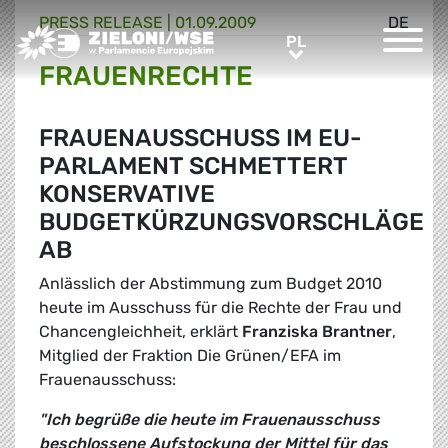
PRESS RELEASE |
01.09.2009
DE
Greens/EFA Home
PL
PL
FRAUENRECHTE
FRAUENAUSSCHUSS IM EU-
PARLAMENT SCHMETTERT
KONSERVATIVE
BUDGETKÜRZUNGSVORSCHLÄGE
AB
Anlässlich der Abstimmung zum Budget 2010
heute im Ausschuss für die Rechte der Frau und
Chancengleichheit, erklärt
Franziska Brantner
,
Mitglied der Fraktion Die Grünen/EFA im
Frauenausschuss:
"Ich begrüße die heute im Frauenausschuss
beschlossene Aufstockung der Mittel für das