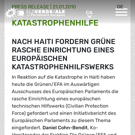
PRESS RELEASE |
21.01.2010
DE
Greens/EFA Home
CA
CA
KATASTROPHENHILFE
NACH HAITI FORDERN GRÜNE
RASCHE EINRICHTUNG EINES
EUROPÄISCHEN
KATASTROPHENHILFSWERKS
In Reaktion auf die Katastrophe in Haiti haben
heute die Grünen/EFA im Auswärtigen
Ausschusses des Europäischen Parlaments die
rasche Einrichtung eines europäischen
technischen Hilfswerks (Civilian Protection
Force) gefordert und einen Initiativbericht des
Europäischen Parlaments zu diesem Thema
eingefordert.
Daniel Cohn-Bendit
, Ko-
Vorsitzender der Fraktion Die Grünen/EFA und