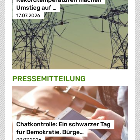
Umstieg auf …
17.07.2026
PRESSE­MITTEILUNG
Chatkontrolle: Ein schwarzer Tag
für Demokratie, Bürge…
09.07.2026