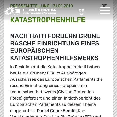
PRESSE­MITTEILUNG
|
21.01.2010
DE
Greens/EFA Home
DE
DE
KATASTROPHENHILFE
NACH HAITI FORDERN GRÜNE
RASCHE EINRICHTUNG EINES
EUROPÄISCHEN
KATASTROPHENHILFSWERKS
In Reaktion auf die Katastrophe in Haiti haben
heute die Grünen/EFA im Auswärtigen
Ausschusses des Europäischen Parlaments die
rasche Einrichtung eines europäischen
technischen Hilfswerks (Civilian Protection
Force) gefordert und einen Initiativbericht des
Europäischen Parlaments zu diesem Thema
eingefordert.
Daniel Cohn-Bendit
, Ko-
Vorsitzender der Fraktion Die Grünen/EFA und