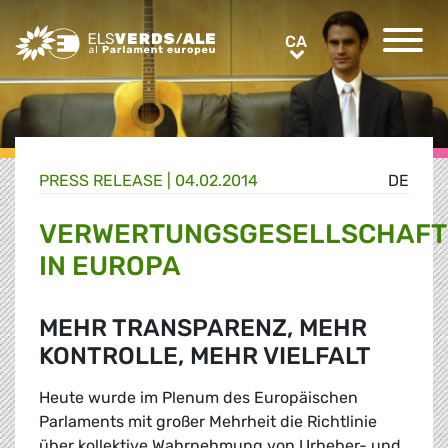
Greens/EFA Home
CA
CA
PRESS RELEASE |
04.02.2014
DE
VERWERTUNGSGESELLSCHAFT
IN EUROPA
MEHR TRANSPARENZ, MEHR
KONTROLLE, MEHR VIELFALT
Heute wurde im Plenum des Europäischen
Parlaments mit großer Mehrheit die Richtlinie
über kollektive Wahrnehmung von Urheber- und