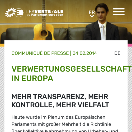
Greens/EFA Home
FR
FR
COMMUNIQUÉ DE PRESSE
|
04.02.2014
DE
VERWERTUNGSGESELLSCHAFT
IN EUROPA
MEHR TRANSPARENZ, MEHR
KONTROLLE, MEHR VIELFALT
Heute wurde im Plenum des Europäischen
Parlaments mit großer Mehrheit die Richtlinie
über kollektive Wahrnehmung von Urheber- und