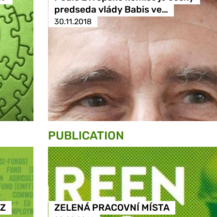
predseda vlády Babis ve…
30.11.2018
PUBLICATION
 Z
ZELENÁ PRACOVNÍ MÍSTA