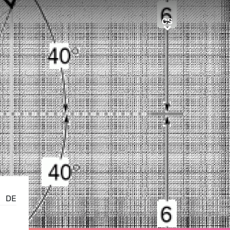
CS
CS
DE