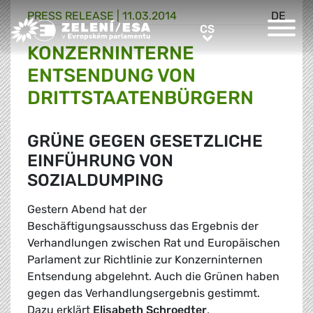
PRESS RELEASE |
11.03.2014
DE
Greens/EFA Home
CS
CS
KONZERNINTERNE
ENTSENDUNG VON
DRITTSTAATENBÜRGERN
GRÜNE GEGEN GESETZLICHE
EINFÜHRUNG VON
SOZIALDUMPING
Gestern Abend hat der
Beschäftigungsausschuss das Ergebnis der
Verhandlungen zwischen Rat und Europäischen
Parlament zur Richtlinie zur Konzerninternen
Entsendung abgelehnt. Auch die Grünen haben
gegen das Verhandlungsergebnis gestimmt.
Dazu erklärt
Elisabeth Schroedter
,