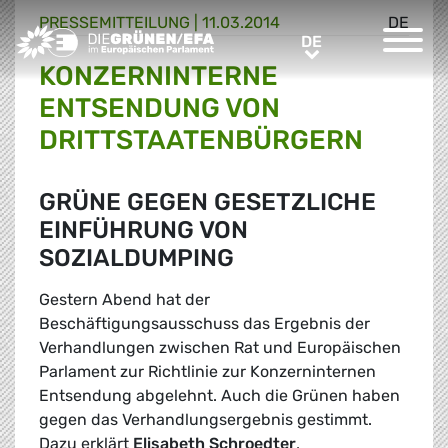
PRESSE­MITTEILUNG
|
11.03.2014
DE
Greens/EFA Home
DE
DE
KONZERNINTERNE
ENTSENDUNG VON
DRITTSTAATENBÜRGERN
GRÜNE GEGEN GESETZLICHE
EINFÜHRUNG VON
SOZIALDUMPING
Gestern Abend hat der
Beschäftigungsausschuss das Ergebnis der
Verhandlungen zwischen Rat und Europäischen
Parlament zur Richtlinie zur Konzerninternen
Entsendung abgelehnt. Auch die Grünen haben
gegen das Verhandlungsergebnis gestimmt.
Dazu erklärt
Elisabeth Schroedter
,