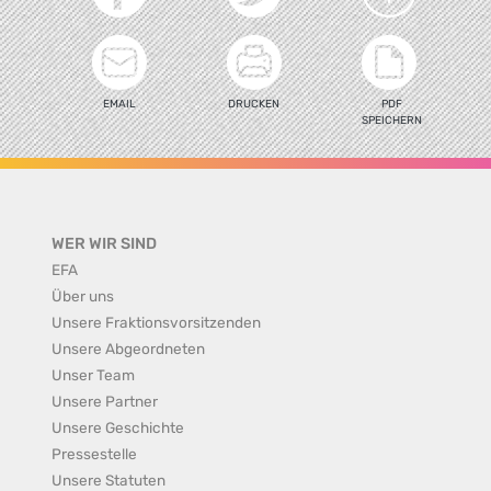
EMAIL
DRUCKEN
PDF
SPEICHERN
WER WIR SIND
EFA
Über uns
Unsere Fraktionsvorsitzenden
Unsere Abgeordneten
Unser Team
Unsere Partner
Unsere Geschichte
Pressestelle
Unsere Statuten