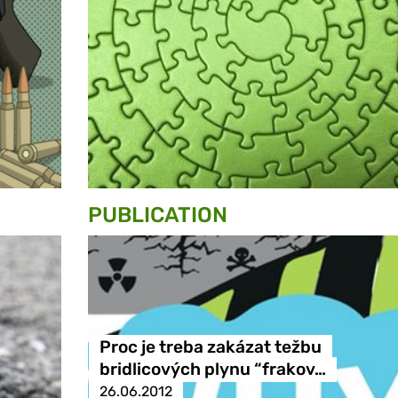
PUBLICATION
Proc je treba zakázat težbu
bridlicových plynu “frakov…
26.06.2012