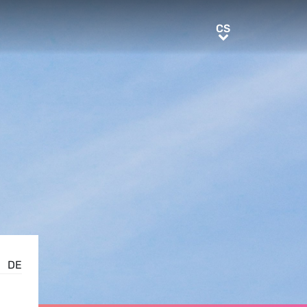
CS
CS
DE