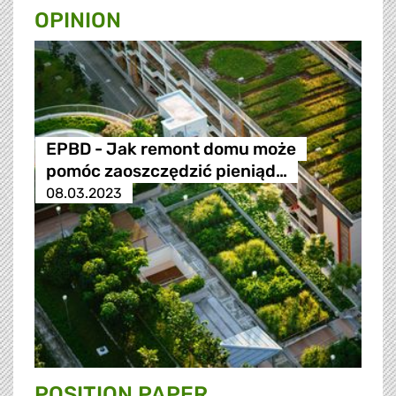
OPINION
EPBD - Jak remont domu może
pomóc zaoszczędzić pieniąd…
08.03.2023
POSITION PAPER