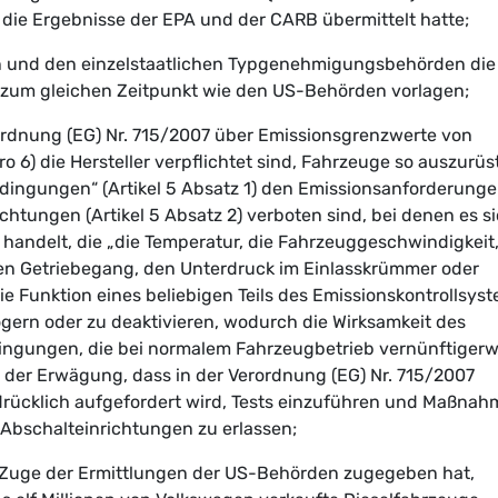
die Ergebnisse der EPA und der CARB übermittelt hatte;
n und den einzelstaatlichen Typgenehmigungsbehörden die
zum gleichen Zeitpunkt wie den US-Behörden vorlagen;
ordnung (EG) Nr. 715/2007 über Emissionsgrenzwerte von
 6) die Hersteller verpflichtet sind, Fahrzeuge so auszurüs
edingungen“ (Artikel 5 Absatz 1) den Emissionsanforderung
htungen (Artikel 5 Absatz 2) verboten sind, bei denen es s
e handelt, die „die Temperatur, die Fahrzeuggeschwindigkeit,
en Getriebegang, den Unterdruck im Einlasskrümmer oder
ie Funktion eines beliebigen Teils des Emissionskontrollsys
ögern oder zu deaktivieren, wodurch die Wirksamkeit des
ingungen, die bei normalem Fahrzeugbetrieb vernünftigerw
in der Erwägung, dass in der Verordnung (EG) Nr. 715/2007
rücklich aufgefordert wird, Tests einzuführen und Maßna
 Abschalteinrichtungen zu erlassen;
 Zuge der Ermittlungen der US-Behörden zugegeben hat,