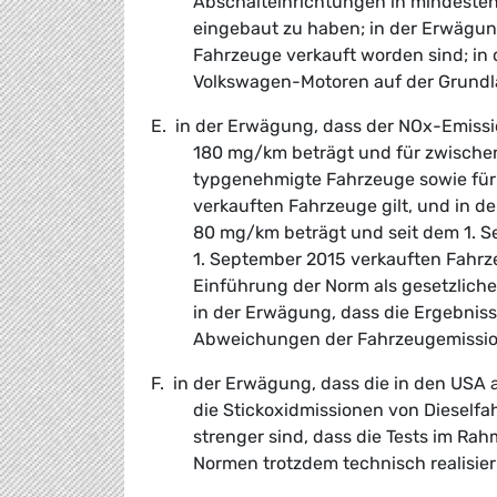
Abschalteinrichtungen in mindestens
eingebaut zu haben; in der Erwägung
Fahrzeuge verkauft worden sind; in
Volkswagen-Motoren auf der Grundl
E. in der Erwägung, dass der NO
x
-Emissi
180 mg/km beträgt und für zwische
typgenehmigte Fahrzeuge sowie für 
verkauften Fahrzeuge gilt, und in 
80 mg/km beträgt und seit dem 1. Se
1. September 2015 verkauften Fahrze
Einführung der Norm als gesetzlich
in der Erwägung, dass die Ergebniss
Abweichungen der Fahrzeugemission
F. in der Erwägung, dass die in den USA
die Stickoxidmissionen von Dieself
strenger sind, dass die Tests im Ra
Normen trotzdem technisch realisier