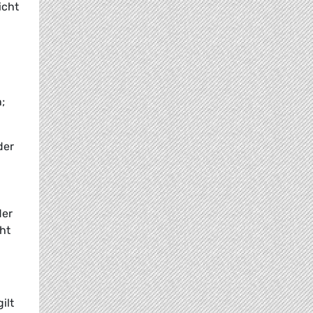
icht
;
der
der
ht
ilt