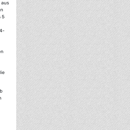
 aus
en
s 5
14-
en
die
eb
n