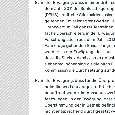
G. in der Erwägung, dass in einer Unte
dem Jahr 2011 die Schlussfolgerun
(PEMS) ermittelte Stickoxidemission
geltenden Emissionsgrenzwerten lie
Grenzwert im Fall ganzer Testreihen 
fache überschreiten; in der Erwägu
Forschungsstelle aus dem Jahr 2013 
Fahrzeuge geltenden Emissionsgren
werden; in der Erwägung, dass aus 
dass die Stickoxidemissionen getest
siebenmal höher sind als die nach E
Kommission die Durchsetzung auf der
H. in der Erwägung, dass für die Überpr
befindlichen Fahrzeuge auf EU-Ebe
beauftragt wurde, im Ausschussver
festzulegen; in der Erwägung, dass 
Überstimmung der in Betrieb befind
nicht entsprechend durchgesetzt we