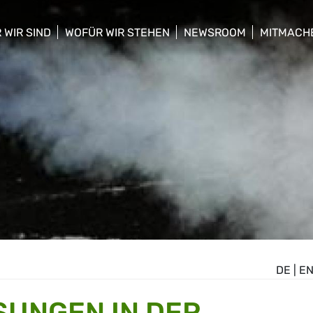
 WIR SIND
WOFÜR WIR STEHEN
NEWSROOM
MITMACH
w/hide sub menu
show/hide sub menu
show/hide sub menu
show/hid
DE
|
E
UNGEN IN DER