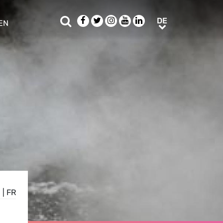
Suche
Facebook
Twitter
Instagram
Youtube
LinkedIn
DE
DE
EN
e sub menu
N
|
FR