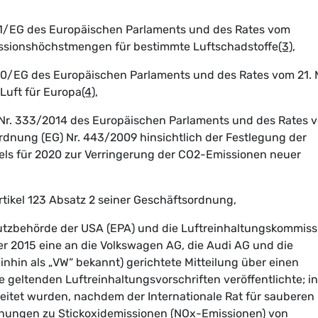
/81/EG des Europäischen Parlaments und des Rates vom
issionshöchstmengen für bestimmte Luftschadstoffe
(3)
,
/50/EG des Europäischen Parlaments und des Rates vom 21. 
Luft für Europa
(4)
,
 Nr. 333/2014 des Europäischen Parlaments und des Rates 
rdnung (EG) Nr. 443/2009 hinsichtlich der Festlegung der
els für 2020 zur Verringerung der CO
2
-Emissionen neuer
rtikel 123 Absatz 2 seiner Geschäftsordnung,
utzbehörde der USA (EPA) und die Luftreinhaltungskommiss
r 2015 eine an die Volkswagen AG, die Audi AG und die
hin als „VW“ bekannt) gerichtete Mitteilung über einen
ie geltenden Luftreinhaltungsvorschriften veröffentlichte; in
eitet wurden, nachdem der Internationale Rat für sauberen
chungen zu Stickoxidemissionen (NO
x
-Emissionen) von