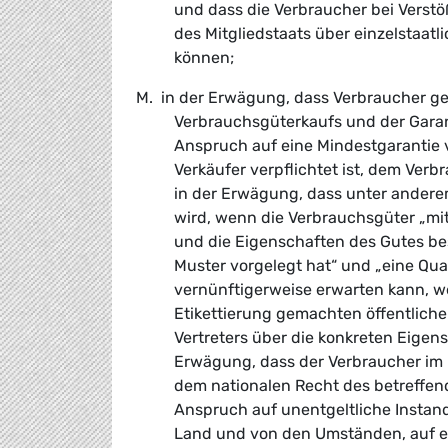
und dass die Verbraucher bei Vers
des Mitgliedstaats über einzelstaat
können;
M. in der Erwägung, dass Verbraucher g
Verbrauchsgüterkaufs und der Garan
Anspruch auf eine Mindestgarantie 
Verkäufer verpflichtet ist, dem Verb
in der Erwägung, dass unter ande
wird, wenn die Verbrauchsgüter „m
und die Eigenschaften des Gutes bes
Muster vorgelegt hat“ und „eine Qual
vernünftigerweise erwarten kann, we
Etikettierung gemachten öffentliche
Vertreters über die konkreten Eigen
Erwägung, dass der Verbraucher im F
dem nationalen Recht des betreffend
Anspruch auf unentgeltliche Instan
Land und von den Umständen, auf e