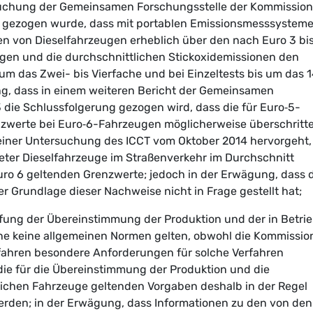
rsuchung der Gemeinsamen Forschungsstelle der Kommission
g gezogen wurde, dass mit portablen Emissionsmesssystem
en von Dieselfahrzeugen erheblich über den nach Euro 3 bi
gen und die durchschnittlichen Stickoxidemissionen den
um das Zwei- bis Vierfache und bei Einzeltests bis um das 
ng, dass in einem weiteren Bericht der Gemeinsamen
die Schlussfolgerung gezogen wird, dass die für Euro‑5-
zwerte bei Euro‑6-Fahrzeugen möglicherweise überschritt
einer Untersuchung des ICCT vom Oktober 2014 hervorgeht,
eter Dieselfahrzeuge im Straßenverkehr im Durchschnitt
uro 6 geltenden Grenzwerte; jedoch in der Erwägung, dass 
 Grundlage dieser Nachweise nicht in Frage gestellt hat;
üfung der Übereinstimmung der Produktion und der in Betri
ne keine allgemeinen Normen gelten, obwohl die Kommissio
fahren besondere Anforderungen für solche Verfahren
die für die Übereinstimmung der Produktion und die
lichen Fahrzeuge geltenden Vorgaben deshalb in der Regel
rden; in der Erwägung, dass Informationen zu den von den