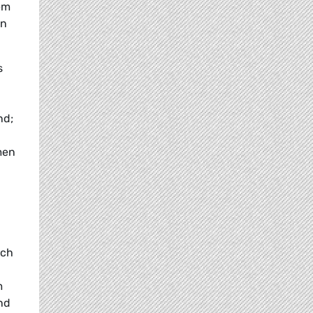
em
en
s
nd;
men
ach
m
nd