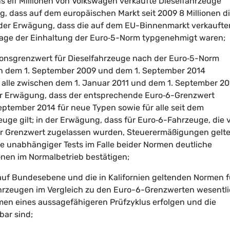
 elf Millionen von Volkswagen verkaufte Dieselfahrzeuge
, dass auf dem europäischen Markt seit 2009 8 Millionen d
 der Erwägung, dass die auf dem EU-Binnenmarkt verkaufte
age der Einhaltung der Euro‑5-Norm typgenehmigt waren;
onsgrenzwert für Dieselfahrzeuge nach der Euro‑5-Norm
n dem 1. September 2009 und dem 1. September 2014
alle zwischen dem 1. Januar 2011 und dem 1. September 20
der Erwägung, dass der entsprechende Euro‑6-Grenzwert
ptember 2014 für neue Typen sowie für alle seit dem
uge gilt; in der Erwägung, dass für Euro‑6-Fahrzeuge, die 
er Grenzwert zugelassen wurden, Steuerermäßigungen gelte
e unabhängiger Tests im Falle beider Normen deutliche
en im Normalbetrieb bestätigen;
 auf Bundesebene und die in Kalifornien geltenden Normen f
ahrzeugen im Vergleich zu den Euro-6-Grenzwerten wesentl
hmen eines aussagefähigeren Prüfzyklus erfolgen und die
bar sind;