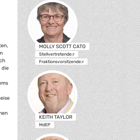
ten,
MOLLY SCOTT CATO
en
Stellvertretende:r
ich
Fraktionsvorsitzende:r
 die
tems
eise
hmen
KEITH TAYLOR
MdEP