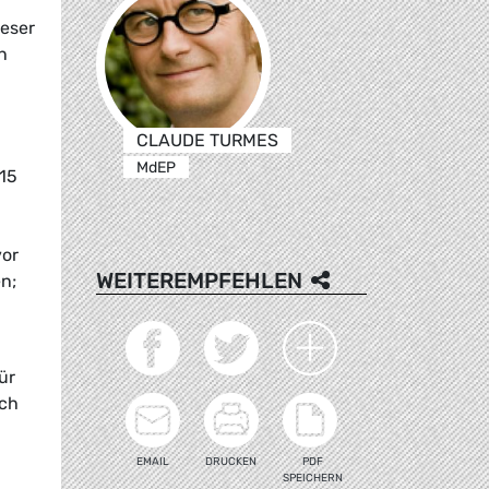
ieser
n
CLAUDE TURMES
MdEP
15
vor
WEITEREMPFEHLEN
n;
ür
ich
EMAIL
DRUCKEN
PDF
SPEICHERN