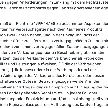
tößen gegen Anforderungen im Einklang mit dem Rechtssyst
liche Gerichte Rechtsmittel gegen Fahrzeughersteller einleg
emäß der Richtlinie 1999/44/EG zu bestimmten Aspekten de
tien für Verbrauchsgüter nach dem Kauf eines Produkts
von zwei Jahren haben, und in der Erwägung, dass der
raucher Güter zu liefern, die in vertragsgemäßem Zustand si
rem dann von einem vertragsgemäßen Zustand ausgegangen
it der vom Verkäufer gegebenen Beschreibung übereinstim
itzen, das der Verkäufer dem Verbraucher als Probe oder
ität und Leistungen aufweisen, [...] die der Verbraucher
nn [...] die insbesondere in der Werbung oder bei der
n Äußerungen des Verkäufers, des Herstellers oder dessen
schaften des Gutes in Betracht gezogen werden“; in der
all einer Vertragswidrigkeit Anspruch auf Einlegung der n
en Landes geltenden Rechtsmittel, in jedem Fall aber
dsetzung oder Ersatzleistung und/oder, in Abhängigkeit vo
inen Preisnachlass oder die Aufhebung des Kaufvertrags u