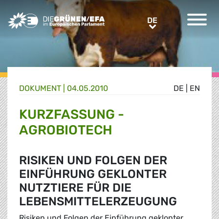
Greens/EFA Home
DE
DE
DOKUMENT
|
04.05.2010
DE
|
EN
KURZFASSUNG -
AGROBIOTECH
RISIKEN UND FOLGEN DER
EINFÜHRUNG GEKLONTER
NUTZTIERE FÜR DIE
LEBENSMITTELERZEUGUNG
Risiken und Folgen der Einführung geklonter