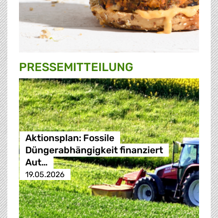
PRESSE­MITTEILUNG
Aktionsplan: Fossile
Düngerabhängigkeit finanziert
Aut…
19.05.2026