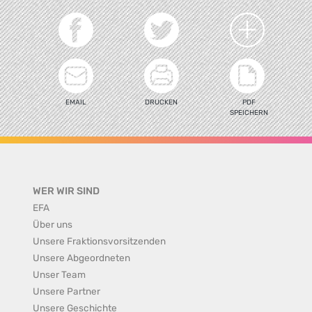
EMAIL
DRUCKEN
PDF
SPEICHERN
WER WIR SIND
EFA
Über uns
Unsere Fraktionsvorsitzenden
Unsere Abgeordneten
Unser Team
Unsere Partner
Unsere Geschichte