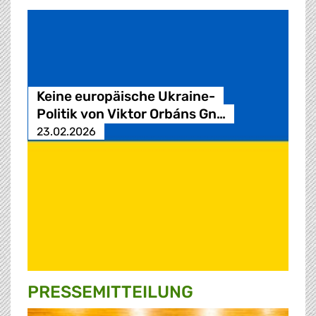
Keine europäische Ukraine-
Politik von Viktor Orbáns Gn…
23.02.2026
PRESSE­MITTEILUNG