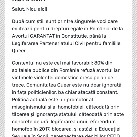
Salut, Nicu aici!
După cum știi, sunt printre singurele voci care
militează pentru drepturi egale în România: de la
Avortul GARANTAT în Constituție, până la
Legiferarea Parteneriatului Civil pentru familiile
Queer.
Contextul nu este cel mai favorabil: 80% din
spitalele publice din România refuză avortul iar
victimele violenței domestice cresc pe an ce
trece. Comunitatea Queer este nu doar ignorată
în fața politicienilor, ba chiar atacată constant.
Politică actuală este un promotor al
misoginismului și al homofobiei, câteodată prin
tăcerea și ignoranța statului, câteodată prin acte
concrete de ură: legiferarea unui referendum
homofob în 2017, blocarea, și astăzi, a Educației
Sexuale în Școli, nerespectarea deciziilor CEDO,