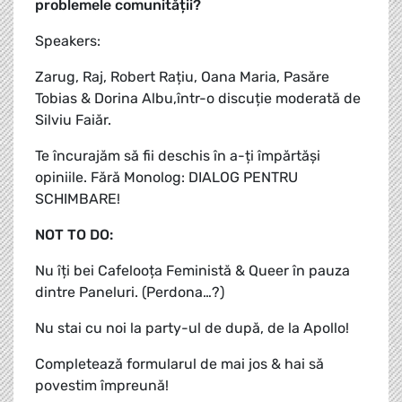
problemele comunității?
Speakers:
Zarug, Raj, Robert Rațiu, Oana Maria, Pasăre
Tobias & Dorina Albu,într-o discuție moderată de
Silviu Faiăr.
Te încurajăm să fii deschis în a-ți împărtăși
opiniile. Fără Monolog: DIALOG PENTRU
SCHIMBARE!
NOT TO DO:
Nu îți bei Cafelooța Feministă & Queer în pauza
dintre Paneluri. (Perdona…?)
Nu stai cu noi la party-ul de după, de la Apollo!
Completează formularul de mai jos & hai să
povestim împreună!