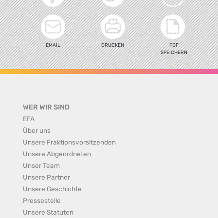
EMAIL
DRUCKEN
PDF
SPEICHERN
WER WIR SIND
EFA
Über uns
Unsere Fraktionsvorsitzenden
Unsere Abgeordneten
Unser Team
Unsere Partner
Unsere Geschichte
Pressestelle
Unsere Statuten