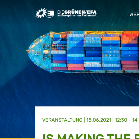
Greens/EFA Home
WER
sho
VERANSTALTUNG
|
18.06.2021 | 12:30 - 14
IS MAKING THE 