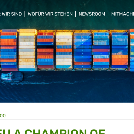
 WIR SIND
WOFÜR WIR STEHEN
NEWSROOM
MITMACH
w/hide sub menu
show/hide sub menu
show/hide sub menu
show/hid
:00
EU A CHAMPION OF