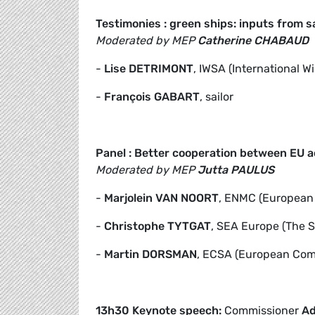
Testimonies : green ships: inputs from s
Moderated by MEP
Catherine CHABAUD
-
Lise DETRIMONT
, IWSA (International W
-
François GABART
, sailor
Panel : Better cooperation between EU 
Moderated by MEP
Jutta PAULUS
-
Marjolein VAN NOORT
, ENMC (European 
-
Christophe TYTGAT
, SEA Europe (The 
-
Martin DORSMAN
, ECSA (European Com
13h30 Keynote speech
:
Commissioner
Ad