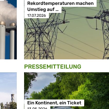
Rekordtemperaturen machen
Umstieg auf …
17.07.2026
PRESSE­MITTEILUNG
Ein Kontinent, ein Ticket
13.05.2026