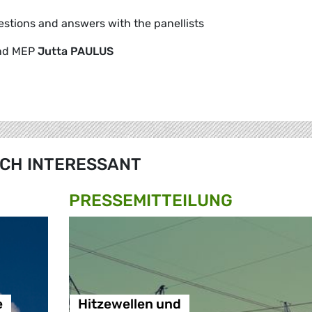
tions and answers with the panellists
nd MEP
Jutta PAULUS
CH INTERESSANT
PRESSE­MITTEILUNG
e
Hitzewellen und