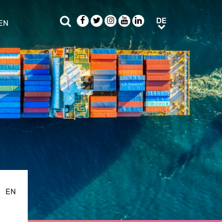
Suche
Facebook
Twitter
Instagram
Youtube
LinkedIn
DE
DE
EN
e sub menu
EN