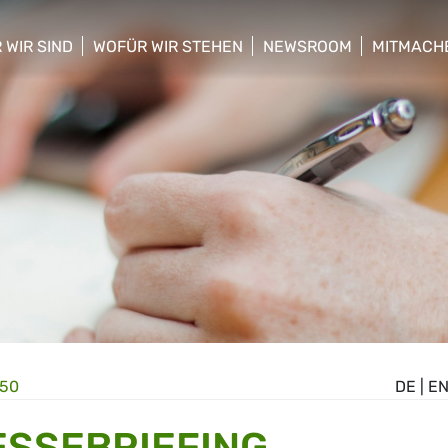
 WIR SIND
WOFÜR WIR STEHEN
NEWSROOM
MITMACH
w/hide sub menu
show/hide sub menu
show/hide sub menu
show/hid
:50
DE
|
E
ESSEBRIEFING