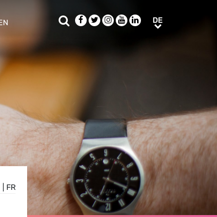
Suche
Facebook
Twitter
Instagram
Youtube
LinkedIn
DE
DE
EN
e sub menu
N
|
FR