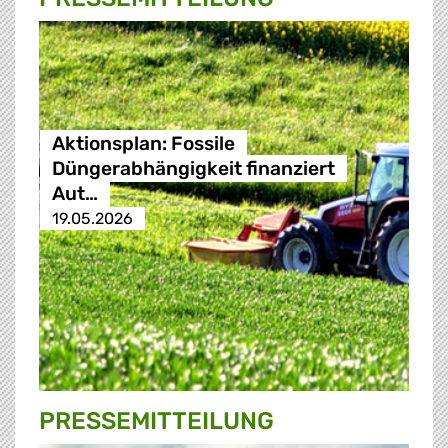
Aktionsplan: Fossile
Düngerabhängigkeit finanziert
Aut…
19.05.2026
PRESSE­MITTEILUNG