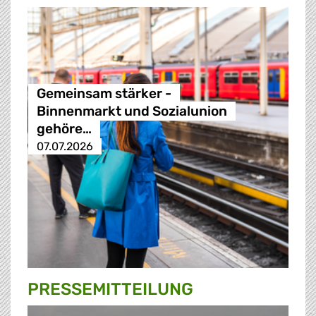
Gemeinsam stärker -
Binnenmarkt und Sozialunion
gehöre…
07.07.2026
PRESSE­MITTEILUNG