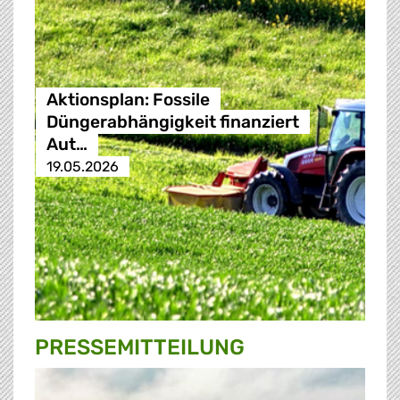
Aktionsplan: Fossile
Düngerabhängigkeit finanziert
Aut…
19.05.2026
PRESSE­MITTEILUNG