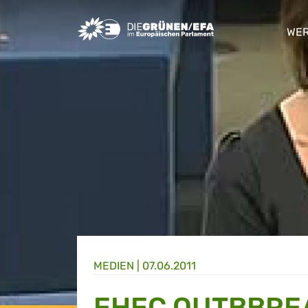
Greens/EFA Home
WER
sho
MEDIEN
|
07.06.2011
EHEC OUTBBREA