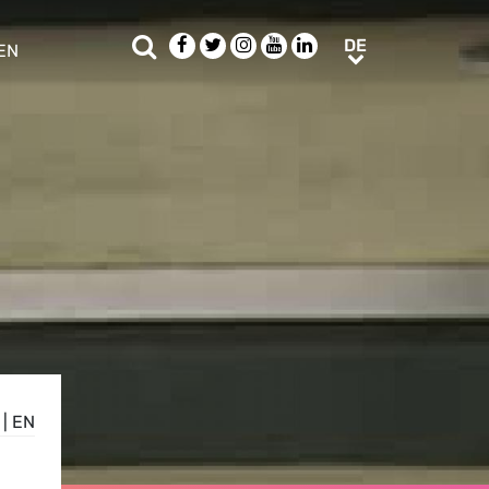
Suche
Facebook
Twitter
Instagram
Youtube
LinkedIn
DE
DE
EN
e sub menu
|
EN