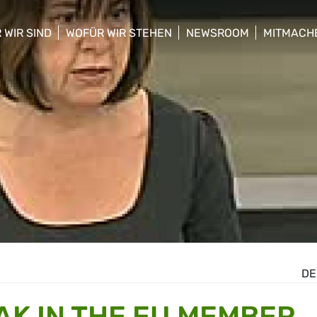
 WIR SIND
WOFÜR WIR STEHEN
NEWSROOM
MITMACH
w/hide sub menu
show/hide sub menu
show/hide sub menu
show/hid
DE
K IN THE EU MEMBER