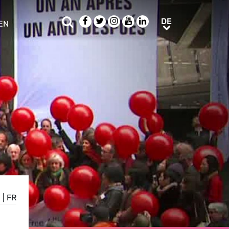
Suche
Facebook
Twitter
Instagram
Youtube
LinkedIn
DE
DE
EN
e sub menu
N
|
FR