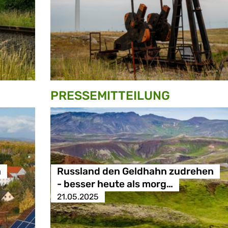
PRESSE­MITTEILUNG
n
Russland den Geldhahn zudrehen
- besser heute als morg…
21.05.2025