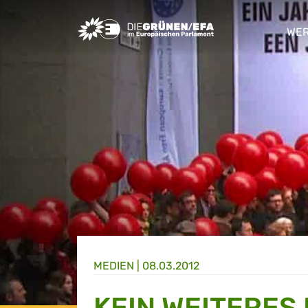
Greens/EFA Home
WER
sho
MEDIEN
|
08.03.2012
KEIN WEITERES