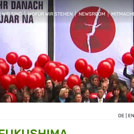
 WIR SIND
WOFÜR WIR STEHEN
NEWSROOM
MITMACH
w/hide sub menu
show/hide sub menu
show/hide sub menu
show/hid
DE
|
E
 FUKUSHIMA