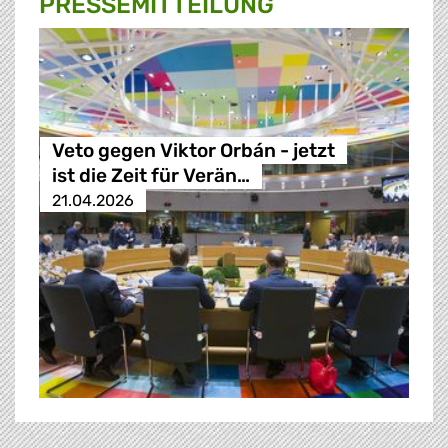
PRESSE­MITTEILUNG
Veto gegen Viktor Orbán - jetzt
ist die Zeit für Verän…
21.04.2026