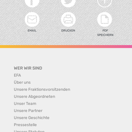
EMAIL
DRUCKEN
PDF
SPEICHERN
WER WIR SIND
EFA
Über uns
Unsere Fraktionsvorsitzenden
Unsere Abgeordneten
Unser Team
Unsere Partner
Unsere Geschichte
Pressestelle
Unsere Statuten