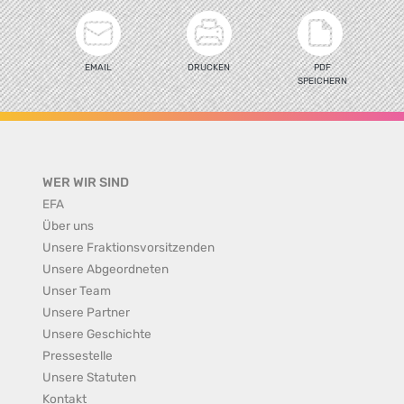
EMAIL
DRUCKEN
PDF
SPEICHERN
WER WIR SIND
EFA
Über uns
Unsere Fraktionsvorsitzenden
Unsere Abgeordneten
Unser Team
Unsere Partner
Unsere Geschichte
Pressestelle
Unsere Statuten
Kontakt