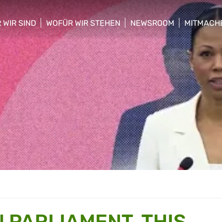
 WIR SIND
WOFÜR WIR STEHEN
NEWSROOM
MITMACH
w/hide sub menu
show/hide sub menu
show/hide sub menu
show/hid
 PARLIAMENT, THIS