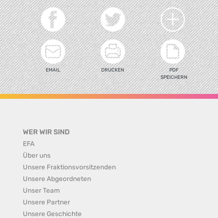
EMAIL
DRUCKEN
PDF
SPEICHERN
WER WIR SIND
EFA
Über uns
Unsere Fraktionsvorsitzenden
Unsere Abgeordneten
Unser Team
Unsere Partner
Unsere Geschichte