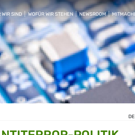
 WIR SIND
WOFÜR WIR STEHEN
NEWSROOM
MITMACH
w/hide sub menu
show/hide sub menu
show/hide sub menu
show/hid
DE
NTITERROR-POLITIK