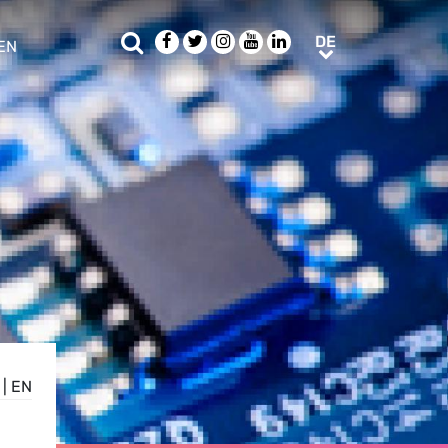
Suche
Facebook
Twitter
Instagram
Youtube
LinkedIn
DE
DE
EN
e sub menu
|
EN