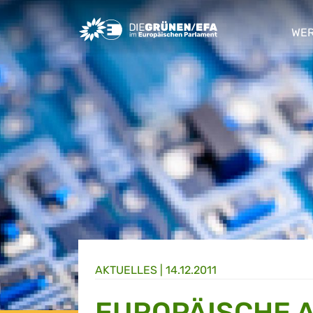
Greens/EFA Home
WER
sho
AKTUELLES |
14.12.2011
EUROPÄISCHE A