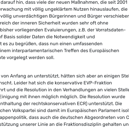
darauf hin, dass viele der neuen Maßnahmen, die seit 2001
rwachung mit völlig ungeklärtem Nutzen hinauslaufen, die
 völlig unverdächtigen Bürgerinnen und Bürger verschiebe
reich der inneren Sicherheit wurden sehr oft ohne
bisher vorliegenden Evaluierungen, z.B. der Vorratsdaten-
uf Basis solider Daten die Notwendigkeit und
st es zu begrüßen, dass nun einen umfassenden
 einem interparlamentarischen Treffen des Europäischen
te vorgelegt werden soll.
on Anfang an unterstützt, hätten sich aber an einigen Ste
ht. Leider hat sich die konservative EVP-Fraktion
t und die Resolution in den Verhandlungen an vielen Stell
inigung mit ihnen möglich möglich. Die Resolution wurde
Enthaltung der rechtskonservativen ECR) unterstützt. Die
chen Volkspartei sind damit im Europäischen Parlament isoli
lappenpolitik, dass auch die deutschen Abgeordneten von 
stützung unserer Linie an die Fraktionsdisziplin gehalten u