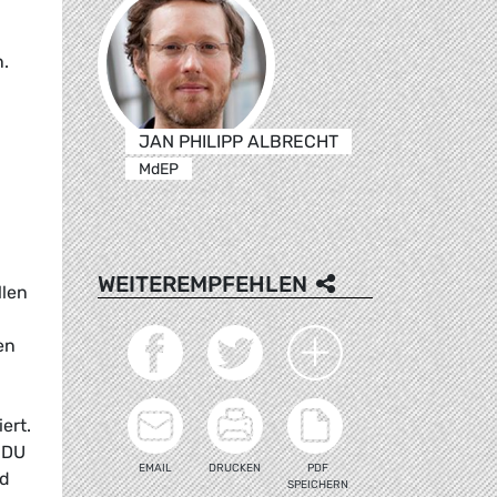
n.
JAN PHILIPP ALBRECHT
MdEP
WEITEREMPFEHLEN
llen
en
ert.
CDU
EMAIL
DRUCKEN
PDF
nd
SPEICHERN