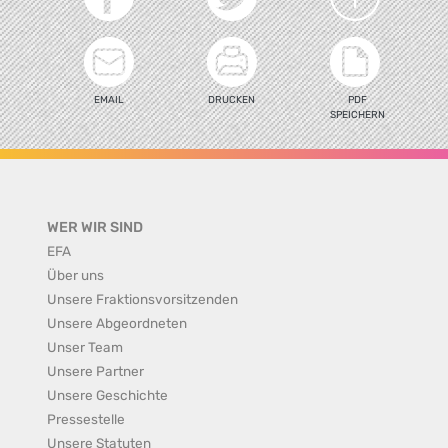
EMAIL
DRUCKEN
PDF
SPEICHERN
WER WIR SIND
EFA
Über uns
Unsere Fraktionsvorsitzenden
Unsere Abgeordneten
Unser Team
Unsere Partner
Unsere Geschichte
Pressestelle
Unsere Statuten