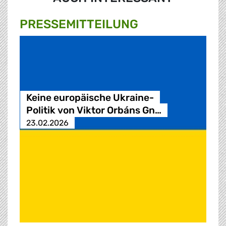
PRESSE­MITTEILUNG
Keine europäische Ukraine-
Politik von Viktor Orbáns Gn…
23.02.2026