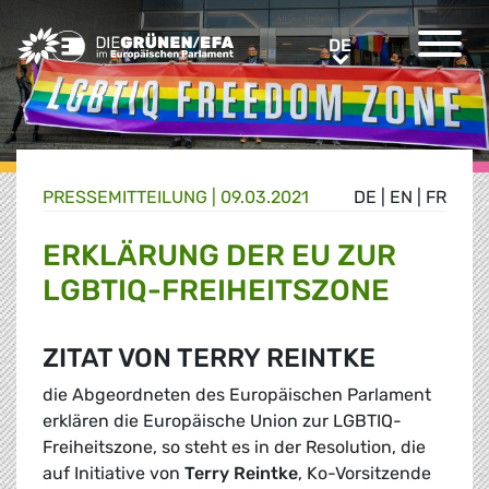
Greens/EFA Home
DE
DE
PRESSE­MITTEILUNG
|
09.03.2021
DE
|
EN
|
FR
ERKLÄRUNG DER EU ZUR
LGBTIQ-FREIHEITSZONE
ZITAT VON TERRY REINTKE
die Abgeordneten des Europäischen Parlament
erklären die Europäische Union zur LGBTIQ-
Freiheitszone, so steht es in der Resolution, die
auf Initiative von
Terry Reintke
, Ko-Vorsitzende