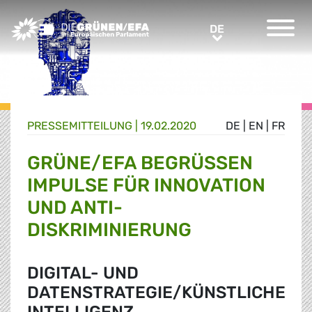
Greens/EFA Home
DE
DE
PRESSE­MITTEILUNG
|
19.02.2020
DE
|
EN
|
FR
GRÜNE/EFA BEGRÜSSEN I
MPULSE FÜR INNOVATION U
ND ANTI-D
ISKRIMINIERUNG
DIGITAL- UND
DATENSTRATEGIE/KÜNSTLICHE