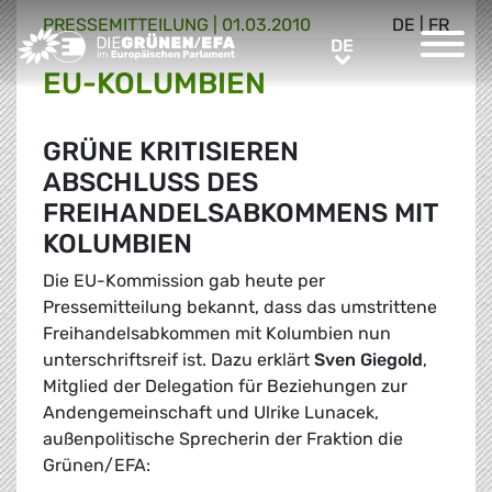
PRESSE­MITTEILUNG
|
01.03.2010
DE
|
FR
Greens/EFA Home
DE
DE
EU-KOLUMBIEN
GRÜNE KRITISIEREN
ABSCHLUSS DES
FREIHANDELSABKOMMENS MIT
KOLUMBIEN
Die EU-Kommission gab heute per
Pressemitteilung bekannt, dass das umstrittene
Freihandelsabkommen mit Kolumbien nun
unterschriftsreif ist. Dazu erklärt
Sven Giegold
,
Mitglied der Delegation für Beziehungen zur
Andengemeinschaft und Ulrike Lunacek,
außenpolitische Sprecherin der Fraktion die
Grünen/EFA: